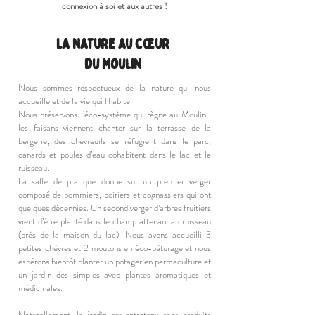
connexion à soi et aux autres !
La nature au cœur
du Moulin
Nous sommes respectueux de la nature qui nous
accueille et de la vie qui l’habite.
Nous préservons l’éco-système qui règne au Moulin :
les faisans viennent chanter sur la terrasse de la
bergerie, des chevreuils se réfugient dans le parc,
canards et poules d’eau cohabitent dans le lac et le
ruisseau.
La salle de pratique donne sur un premier verger
composé de pommiers, poiriers et cognassiers qui ont
quelques décennies. Un second verger d’arbres fruitiers
vient d’être planté dans le champ attenant au ruisseau
(près de la maison du lac). Nous avons accueilli 3
petites chèvres et 2 moutons en éco-pâturage et nous
espérons bientôt planter un potager en permaculture et
un jardin des simples avec plantes aromatiques et
médicinales.
Naturellement, le jardin est entretenu sans produits