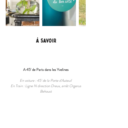
à savoir
A 45' de Paris dans les Yvelines
En voiture : 45' de la Porte d'Auteuil
En Train : Ligne N direction Dreux, arrêt Orgerus
Behoust
Le Parc
2,5 hectares : étang, bois, chemins autour du