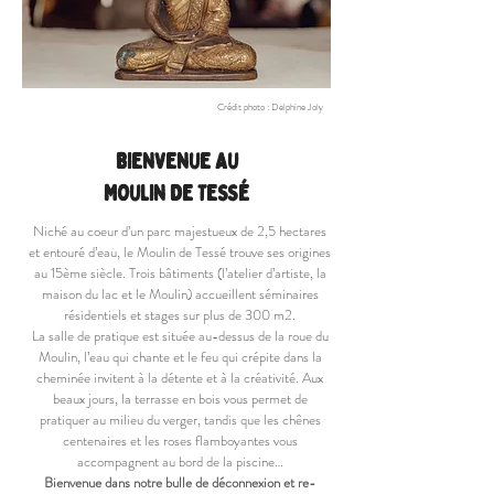
Crédit photo : Delphine Joly
BIENVENUE AU
MOULIN DE TESSé
Niché au coeur d’un parc majestueux de 2,5 hectares
et entouré d’eau, le Moulin de Tessé trouve ses origines
au 15ème siècle. Trois bâtiments (l’atelier d’artiste, la
maison du lac et le Moulin) accueillent séminaires
résidentiels et stages sur plus de 300 m2.
La salle de pratique est située au-dessus de la roue du
Moulin, l’eau qui chante et le feu qui crépite dans la
cheminée invitent à la détente et à la créativité. Aux
beaux jours, la terrasse en bois vous permet de
pratiquer au milieu du verger, tandis que les chênes
centenaires et les roses flamboyantes vous
accompagnent au bord de la piscine…
Bienvenue dans notre bulle de déconnexion et re-